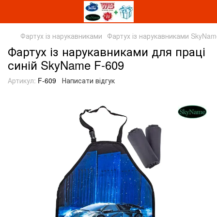
Фартух із нарукавниками
Фартух із нарукавниками SkyNam
Фартух із нарукавниками для праці
синій SkyName F-609
Артикул:
F-609
Написати відгук