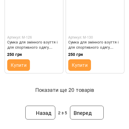
Артикул: M-126
Артикул: M-130
Сумка для змінного взуття і
Сумка для змінного взуття і
для спортивного одягу
для спортивного одягу
SkyName M-126
SkyName M-130
250 грн
250 грн
Купити
Купити
Показати ще 20 товарів
Назад
Вперед
2
з 5