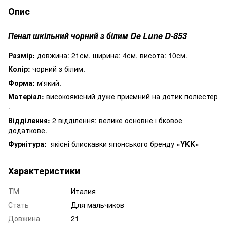
Опис
Пенал шкільний чорний з білим De Lune D-853
Размір:
довжина: 21см, ширина: 4см, висота: 10см.
Колір:
чорний з білим.
Форма:
м'який.
Матеріал:
високоякісний дуже приємний на дотик поліестер
.
Відділення:
2 відділення: велике основне і бковое
додаткове.
Фурнітура:
якісні блискавки японського бренду «
YKK
»
Характеристики
ТМ
Италия
Стать
Для мальчиков
Довжина
21