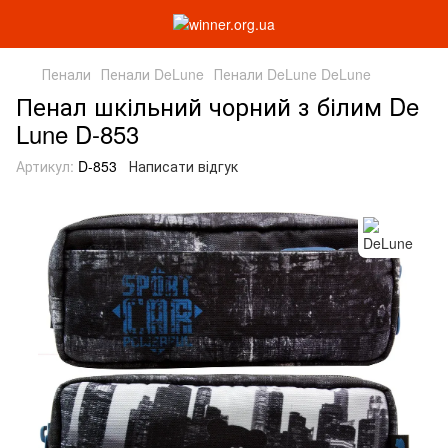
Пенали
Пенали DeLune
Пенали DeLune DeLune
Пенал шкільний чорний з білим De
Lune D-853
Артикул:
D-853
Написати відгук