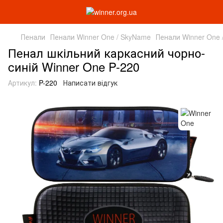
Пенали
Пенали Winner One / SkyName
Пенали Winner One 
Пенал шкільний каркасний чорно-
синій Winner One P-220
Артикул:
P-220
Написати відгук