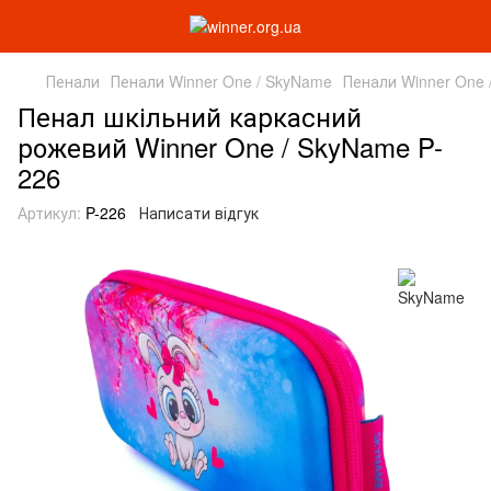
Пенали
Пенали Winner One / SkyName
Пенали Winner One
Пенал шкільний каркасний
рожевий Winner One / SkyName P-
226
Артикул:
P-226
Написати відгук