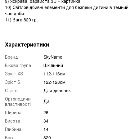
9) Яскрава, барвиста 3D – картинка.
10) Світловідбивні елементи для безпеки дитини в темний
час доби.
11) Вага 820 гр.
Характеристики
Бренд
SkyName
Вікова група
Шкільний
Зріст XS
112-116см
Зріст S
122-128см
Стать
Для девочек
Ортопедичні
Да
властивості
Ширина
26
Висота
34
Глибина
14
Вага
820