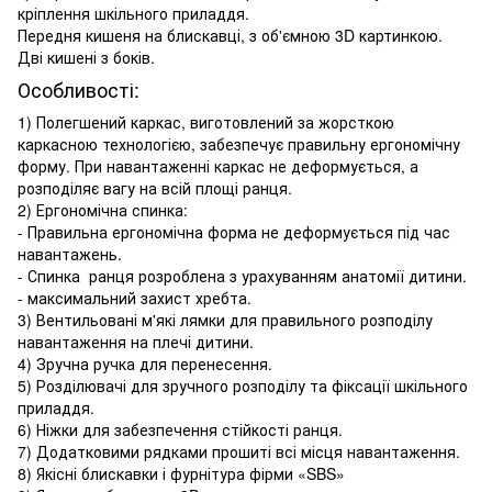
кріплення шкільного приладдя.
Передня кишеня на блискавці, з об'ємною 3D картинкою.
Дві кишені з боків.
Особливості:
1) Полегшений каркас, виготовлений за жорсткою
каркасною технологією, забезпечує правильну ергономічну
форму. При навантаженні каркас не деформується, а
розподіляє вагу на всій площі ранця.
2) Ергономічна спинка:
- Правильна ергономічна форма не деформується під час
навантажень.
- Спинка ранця розроблена з урахуванням анатомії дитини.
- максимальний захист хребта.
3) Вентильовані м'які лямки для правильного розподілу
навантаження на плечі дитини.
4) Зручна ручка для перенесення.
5) Розділювачі для зручного розподілу та фіксації шкільного
приладдя.
6) Ніжки для забезпечення стійкості ранця.
7) Додатковими рядками прошиті всі місця навантаження.
8) Якісні блискавки і фурнітура фірми «SBS»