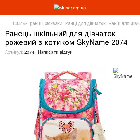
Шкільні ранці і рюкзаки
Ранці для дівчаток
Ранці для дів
Ранець шкільний для дівчаток
рожевий з котиком SkyName 2074
Артикул:
2074
Написати відгук