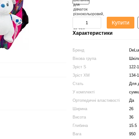
Купити
Характеристики
Бренд
DeLu
Вікова група
Шкіл
Зріст S
122-
Зріст XM
134-
Стать
Для 
У комплекті
сумк
Ортопедичні властивості
Да
Ширина
26
Висота
36
Глибина
15.5
Вага
950