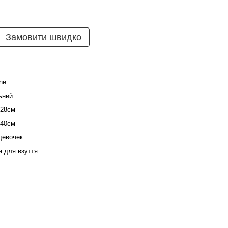
Замовити швидко
ne
ьний
128см
140см
девочек
а для взуття