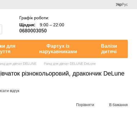
Укр
Рус
Графік роботи:
Щодня:
9:00 – 22:00
0680003050
ки для
Фартух із
Валізи
уття
нарукавниками
дитячі
анці для дівчат DELUNE
Ранці для дівчат DELUNE DeLune
івчаток різнокольоровий, дракончик DeLune
сати відгук
Порівняти
В бажання