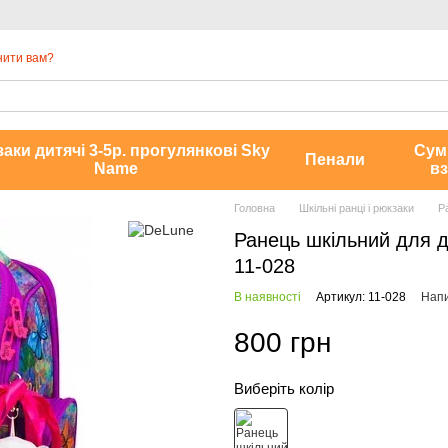
нити вам?
аки дитячі 3-5р. прогулянкові Sky
Сум
Пенали
Name
вз
Головна
Шкільні ранці і рюкзаки
Р
Ранець шкільний для д
11-028
В наявності
Артикул: 11-028
Напи
800 грн
Виберіть колір