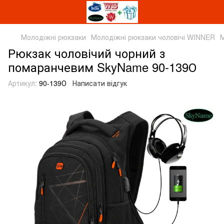
Молодіжні рюкзаки
Молодіжні рюкзаки чоловічі WINNER
М
Рюкзак чоловічий чорний з
помаранчевим SkyName 90-139О
Артикул:
90-139О
Написати відгук