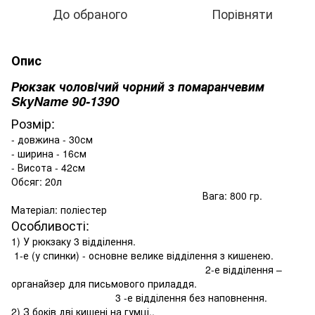
До обраного
Порівняти
Опис
Рюкзак чоловічий чорний з помаранчевим
SkyName 90-139О
Розмір:
- довжина - 30см
- ширина - 16см
- Висота - 42см
Обсяг: 20л
Вага: 800 гр.
Матеріал: поліестер
Особливості:
1) У рюкзаку 3 відділення.
1-е (у спинки) - основне велике відділення з кишенею.
2-е відділення –
органайзер для письмового приладдя.
3 -е відділення без наповнення.
2) З боків дві кишені на гумці..