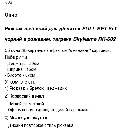
Опис
Рюкзак шкільний для дівчаток FULL SET 6х1
чорний з рожевим, тигреня SkyName RK-602
Об'ємна 3D картинка з ефектом "оживання" картинки.
Габарити:
- Довжина - 29см
- Ширина - 15см
- Висота - 37см
У комплекті:
1)
Рюкзак
+ Брелок - ведмедик
2)
Каркасний пенал
– Легкий та місткий
– Оформлення відповідає дизайну рюкзака
3)
Мішок для взуття
– Дизайн повторює стиль рюкзака