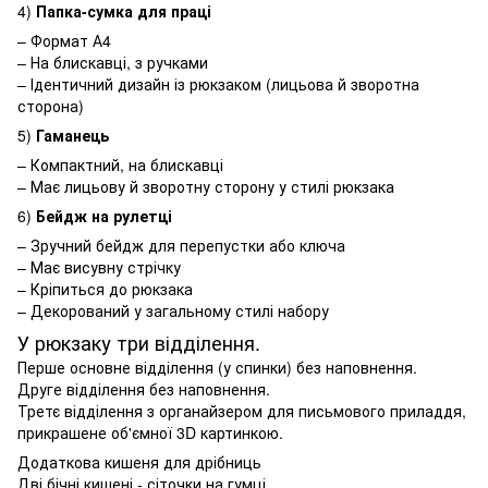
4)
Папка-сумка для праці
– Формат А4
– На блискавці, з ручками
– Ідентичний дизайн із рюкзаком (лицьова й зворотна
сторона)
5)
Гаманець
– Компактний, на блискавці
– Має лицьову й зворотну сторону у стилі рюкзака
6)
Бейдж на рулетці
– Зручний бейдж для перепустки або ключа
– Має висувну стрічку
– Кріпиться до рюкзака
– Декорований у загальному стилі набору
У рюкзаку три відділення.
Перше основне відділення (у спинки) без наповнення.
Друге відділення без наповнення.
Третє відділення з органайзером для письмового приладдя,
прикрашене об'ємної 3D картинкою.
Додаткова кишеня для дрібниць
Дві бічні кишені - сіточки на гумці.