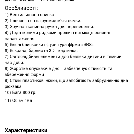
Особливості:
1) Вентильована спинка
2) Плечові в ентіліруемие м'які лямки.
3) Зручна тканинна ручка для перенесення.
4) Додатковими рядками прошиті всі місця основні
навантаження.
5) Якісні блискавки і фурнітура фІрми «SBS»
6) Яскрава, барвиста 3D - картинка.
7) Світловідбивні елементи для безпеки дитини в темний
час доби.
8) Жорстке опускаюче дно – забезпечує стійкість та
збереження форми
9) Стійкі пластикові ніжки, що запобігають забрудненню дна
рюкзака
10) Вага 800 гр.
11) Об'єм 16л
Характеристики