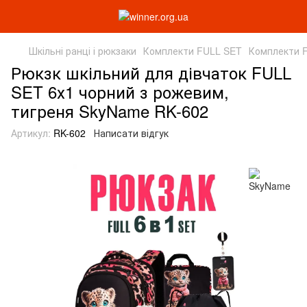
Шкільні ранці і рюкзаки
Комплекти FULL SET
Комплекти 
Рюкзк шкільний для дівчаток FULL
SET 6х1 чорний з рожевим,
тигреня SkyName RK-602
Артикул:
RK-602
Написати відгук