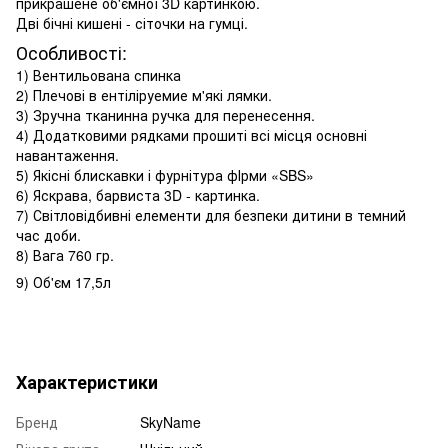
прикрашене об'ємної 3D картинкою.
Дві бічні кишені - сіточки на гумці.
Особливості:
1) Вентильована спинка
2) Плечові в ентіліруемие м'які лямки.
3) Зручна тканинна ручка для перенесення.
4) Додатковими рядками прошиті всі місця основні
навантаження.
5) Якісні блискавки і фурнітура фІрми «SBS»
6) Яскрава, барвиста 3D - картинка.
7) Світловідбивні елементи для безпеки дитини в темний
час доби.
8) Вага 760 гр.
9) Об'єм 17,5л
Характеристики
Бренд
SkyName