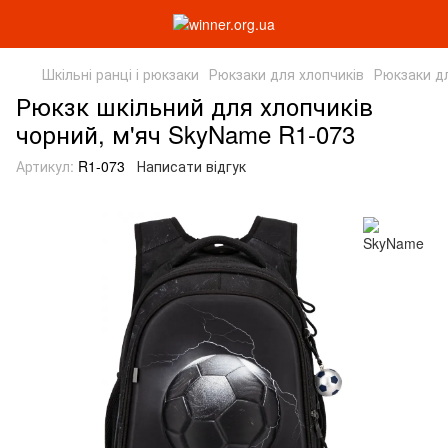
Шкільні ранці і рюкзаки
Рюкзаки для хлопчиків
Рюкзаки д
Рюкзк шкільний для хлопчиків
чорний, м'яч SkyName R1-073
Артикул:
R1-073
Написати відгук