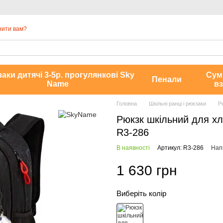
нити вам?
аки дитячі 3-5р. прогулянкові Sky
Сум
Пенали
Name
вз
Головна
Шкільні ранці і рюкзаки
Р
Рюкзк шкільний для хл
R3-286
В наявності
Артикул: R3-286
Напи
1 630 грн
Виберіть колір