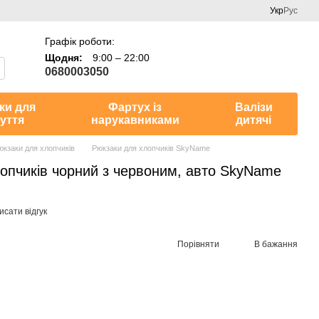
Укр
Рус
Графік роботи:
Щодня:
9:00 – 22:00
0680003050
ки для
Фартух із
Валізи
уття
нарукавниками
дитячі
юкзаки для хлопчиків
Рюкзаки для хлопчиків SkyName
опчиків чорний з червоним, авто SkyName
сати відгук
Порівняти
В бажання