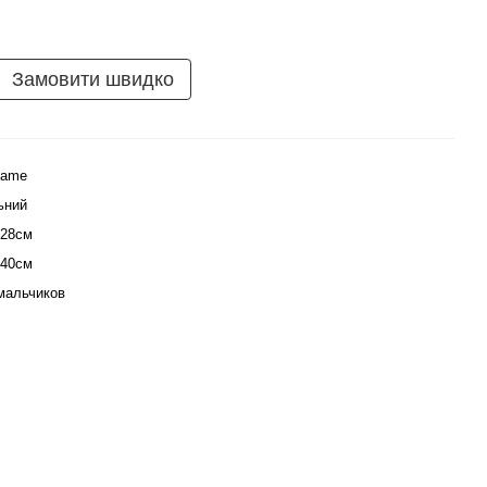
Замовити швидко
Name
ьний
128см
140см
мальчиков