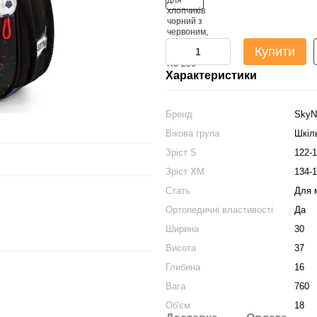
Купити
Характеристики
Бренд
Sky
Вікова група
Шкіл
Зріст S
122-
Зріст XM
134-
Стать
Для 
Ортопедичні властивості
Да
Ширина
30
Висота
37
Глибина
16
Вага
760
Об'єм
18