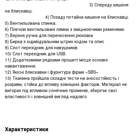
3) Спереду кишеня
на блискавці.
4) Позаду потайна кишеня на блискавці.
5) Вентильована спинка.
6) Плечові вентильовані лямки з зміцнюючими ременями.
7) Верхня ручка для перенесення рюкзака
8) Бирка з індивідуальним штрих кодом та опис
9) Слот перехідник для навушників.
10) Слот перехідник для USB.
11) Додатковими рядками прошиті місця основні
навантаження.
12) Якісні блискавки і фурнітура фірми «SBS»
13) Тканина пройшла складні тести на зносостійкість і
розриви, стійка до впливу зовнішніх факторів. Матеріал не
вигорає під впливом сонячних променів, зберігає свої
властивості і зовнішній вигляд надовго
Характеристики