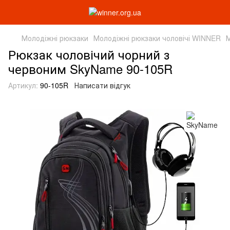
Молодіжні рюкзаки
Молодіжні рюкзаки чоловічі WINNER
М
Рюкзак чоловічий чорний з
червоним SkyName 90-105R
Артикул:
90-105R
Написати відгук