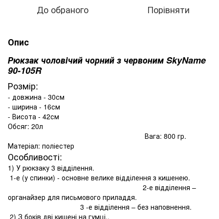
До обраного
Порівняти
Опис
Рюкзак чоловічий чорний з червоним SkyName
90-105R
Розмір:
- довжина - 30см
- ширина - 16см
- Висота - 42см
Обсяг: 20л
Вага: 800 гр.
Матеріал: поліестер
Особливості:
1) У рюкзаку 3 відділення.
1-е (у спинки) - основне велике відділення з кишенею.
2-е відділення –
органайзер для письмового приладдя.
3 -е відділення – без наповнення.
2) З боків дві кишені на гумці..