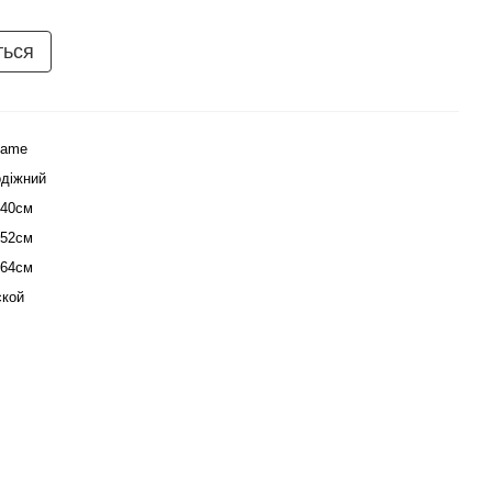
ться
Name
діжний
140см
152см
164см
кой