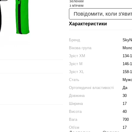
Повідомити, коли з'яви
Характеристики
Бренд
Sky
Вікова група
Моло
Зріст XM
134-
Зріст M
146-
Зріст XL
158-
Стать
Мужс
Ортопедичні властивості
Да
Довжина
30
Ширина
17
Висота
40
Вага
700
Об'єм
17