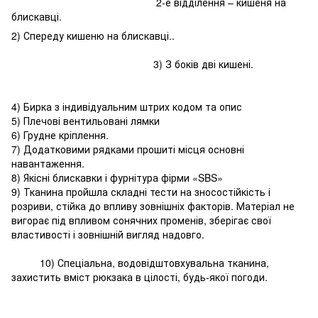
2-е відділення – кишеня на
блискавці.
2) Спереду кишеню на блискавці..
3) З боків дві кишені.
4) Бирка з індивідуальним штрих кодом та опис
5) Плечові вентильовані лямки
6) Грудне кріплення.
7) Додатковими рядками прошиті місця основні
навантаження.
8) Якісні блискавки і фурнітура фірми «SBS»
9) Тканина пройшла складні тести на зносостійкість і
розриви, стійка до впливу зовнішніх факторів. Матеріал не
вигорає під впливом сонячних променів, зберігає свої
властивості і зовнішній вигляд надовго.
10) Спеціальна, водовідштовхувальна тканина,
захистить вміст рюкзака в цілості, будь-якої погоди.