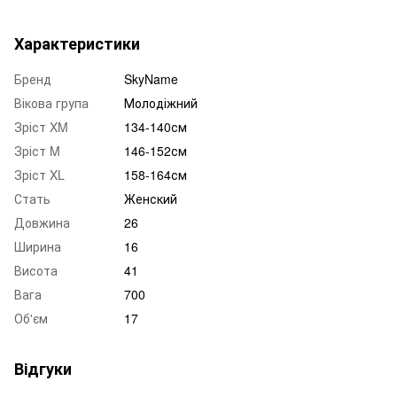
Характеристики
Бренд
SkyName
Вікова група
Молодіжний
Зріст XM
134-140см
Зріст M
146-152см
Зріст XL
158-164см
Стать
Женский
Довжина
26
Ширина
16
Висота
41
Вага
700
Об'єм
17
Відгуки