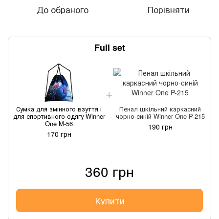
До обраного
Порівняти
Full set
Сумка для змінного взуття і
Пенал шкільний каркасний
для спортивного одягу Winner
чорно-синій Winner One P-215
д
One M-56
190 грн
170 грн
360 грн
Купити