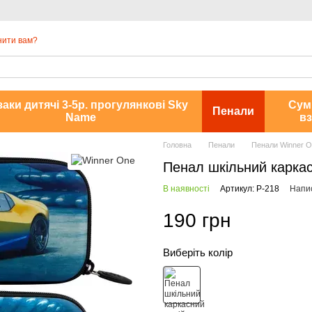
нити вам?
аки дитячі 3-5р. прогулянкові Sky
Сум
Пенали
Name
вз
Головна
Пенали
Пенали Winner O
Пенал шкільний каркас
В наявності
Артикул: P-218
Напис
190 грн
Виберіть колір