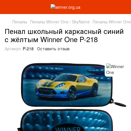
Пеналы
Пеналы Winner One / SkyName
Пеналы Winner One
Пенал школьный каркасный синий
с жёлтым Winner One P-218
Артикул:
P-218
Оставить отзыв