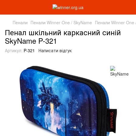
Пенали
Пенали Winner One / SkyName
Пенали Winner One
Пенал шкільний каркасний синій
SkyName P-321
Артикул:
P-321
Написати відгук