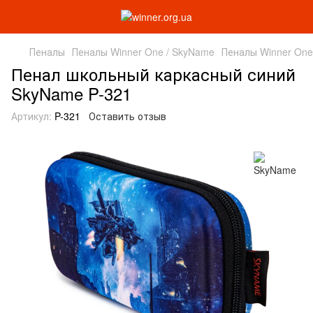
Пеналы
Пеналы Winner One / SkyName
Пеналы Winner One
Пенал школьный каркасный синий
SkyName P-321
Артикул:
P-321
Оставить отзыв