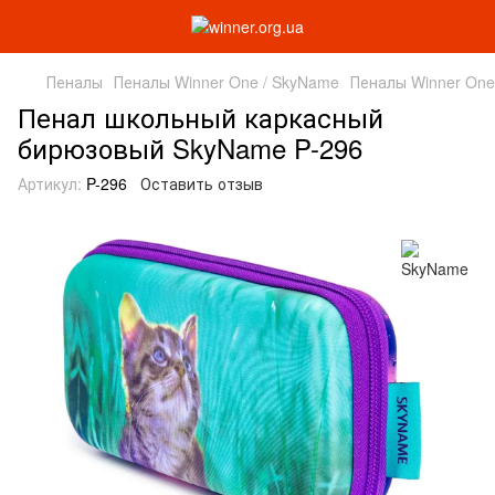
Пеналы
Пеналы Winner One / SkyName
Пеналы Winner One
Пенал школьный каркасный
бирюзовый SkyName P-296
Артикул:
P-296
Оставить отзыв