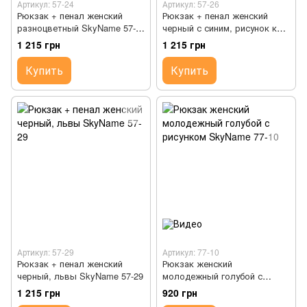
Артикул: 57-24
Артикул: 57-26
Рюкзак + пенал женский
Рюкзак + пенал женский
разноцветный SkyName 57-
черный с синим, рисунок кот
24
SkyName 57-26
1 215 грн
1 215 грн
Купить
Купить
Артикул: 57-29
Артикул: 77-10
Рюкзак + пенал женский
Рюкзак женский
черный, львы SkyName 57-29
молодежный голубой с
рисунком SkyName 77-10
1 215 грн
920 грн