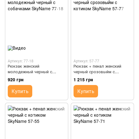
Артикул: 77-18
Артикул: 57-77
Рюкзак женский
Рюкзак + пенал женский
молодежный черный с
черный срозовыйм с
собачками SkyName 77-18
котиком SkyName 57-77
920 грн
1 215 грн
Купить
Купить