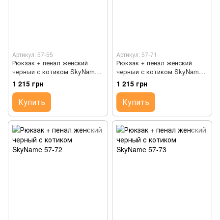
Артикул: 57-55
Артикул: 57-71
Рюкзак + пенал женский
Рюкзак + пенал женский
черный с котиком SkyName
черный с котиком SkyName
57-55
57-71
1 215 грн
1 215 грн
Купить
Купить