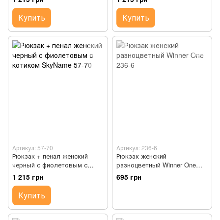
Купить
Купить
Артикул: 57-70
Артикул: 236-6
Рюкзак + пенал женский
Рюкзак женский
черный с фиолетовым с
разноцветный Winner One
котиком SkyName 57-70
236-6
1 215 грн
695 грн
Купить