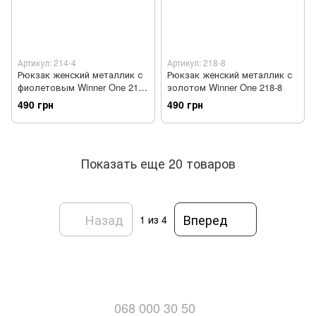
Артикул: 214-4
Артикул: 218-8
Рюкзак женский металлик с
Рюкзак женский металлик с
фиолетовым Winner One 214-
золотом Winner One 218-8
4
490 грн
490 грн
Показать еще 20 товаров
Назад
Вперед
1
из 4
068 000 30 50