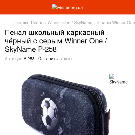
Пеналы
Пеналы Winner One / SkyName
Пеналы Winner One
Пенал школьный каркасный
чёрный с серым Winner One /
SkyName P-258
Артикул:
P-258
Оставить отзыв