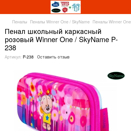
Пеналы
Пеналы Winner One / SkyName
Пеналы Winner One
Пенал школьный каркасный
розовый Winner One / SkyName P-
238
Артикул:
P-238
Оставить отзыв