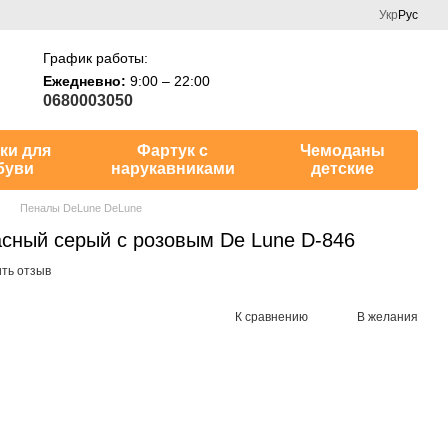
Укр
Рус
График работы:
Ежедневно:
9:00 – 22:00
0680003050
ки для
Фартук с
Чемоданы
буви
нарукавниками
детские
Пеналы DeLune DeLune
сный серый с розовым De Lune D-846
ть отзыв
К сравнению
В желания