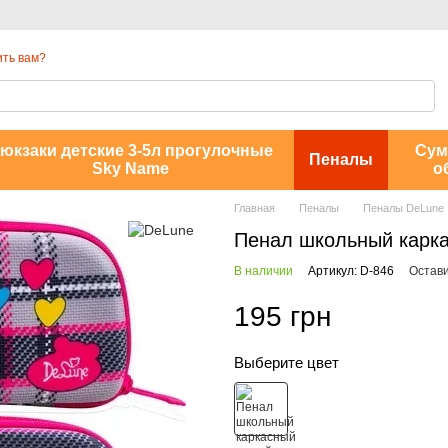
ть вам?
юкзаки детские 3-5л прогулочные
Сум
Пеналы
Sky Name
о
Главная
Пеналы
Пеналы DeLune
Пенал школьный карка
В наличии
Артикул: D-846
Остави
195 грн
Выберите цвет