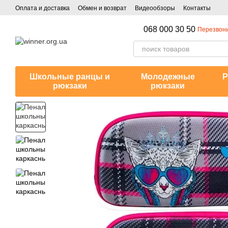
Перейти к основному контенту
Оплата и доставка
Обмен и возврат
Видеообзоры
Контакты
068 000 30 50
Перезвони
Школьные ранцы и
Молодежные
Р
рюкзаки
рюкзаки