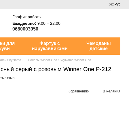
Укр
Рус
График работы:
Ежедневно:
9:00 – 22:00
0680003050
ки для
Фартук с
Чемоданы
буви
нарукавниками
детские
One / SkyName
Пеналы Winner One / SkyName Winner One
сный серый с розовым Winner One P-212
ть отзыв
К сравнению
В желания