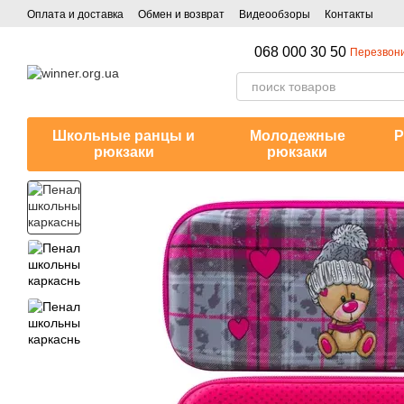
Перейти к основному контенту
Оплата и доставка
Обмен и возврат
Видеообзоры
Контакты
068 000 30 50
Перезвони
Школьные ранцы и
Молодежные
Р
рюкзаки
рюкзаки