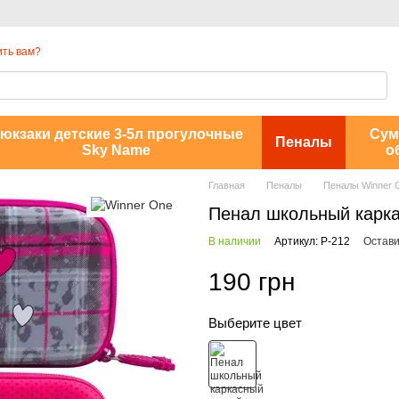
ть вам?
юкзаки детские 3-5л прогулочные
Сум
Пеналы
Sky Name
о
Главная
Пеналы
Пеналы Winner 
Пенал школьный карка
В наличии
Артикул: P-212
Остави
190 грн
Выберите цвет