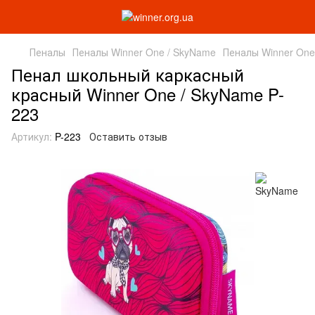
Пеналы
Пеналы Winner One / SkyName
Пеналы Winner One
Пенал школьный каркасный
красный Winner One / SkyName P-
223
Артикул:
P-223
Оставить отзыв