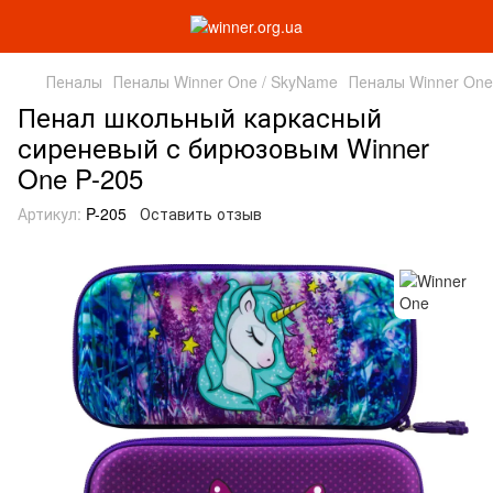
Пеналы
Пеналы Winner One / SkyName
Пеналы Winner One
Пенал школьный каркасный
сиреневый с бирюзовым Winner
One P-205
Артикул:
P-205
Оставить отзыв