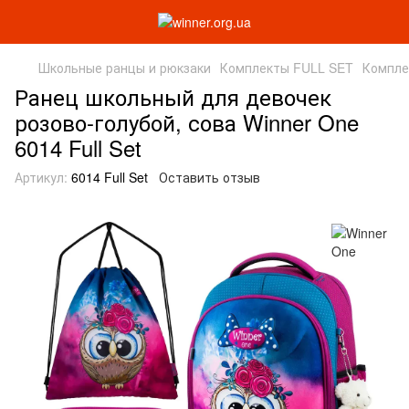
Школьные ранцы и рюкзаки
Комплекты FULL SET
Компле
Ранец школьный для девочек
розово-голубой, сова Winner One
6014 Full Set
Артикул:
6014 Full Set
Оставить отзыв