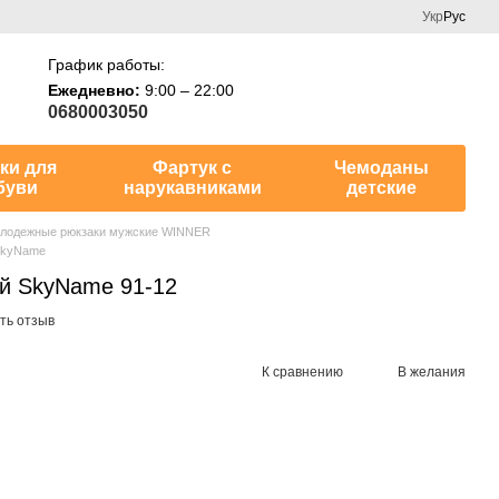
Укр
Рус
График работы:
Ежедневно:
9:00 – 22:00
0680003050
ки для
Фартук с
Чемоданы
буви
нарукавниками
детские
лодежные рюкзаки мужские WINNER
SkyName
й SkyName 91-12
ть отзыв
К сравнению
В желания