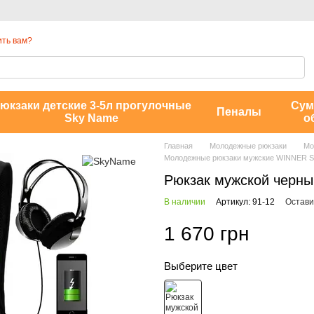
ть вам?
юкзаки детские 3-5л прогулочные
Сум
Пеналы
Sky Name
о
Главная
Молодежные рюкзаки
Мо
Молодежные рюкзаки мужские WINNER 
Рюкзак мужской черны
В наличии
Артикул: 91-12
Остави
1 670 грн
Выберите цвет