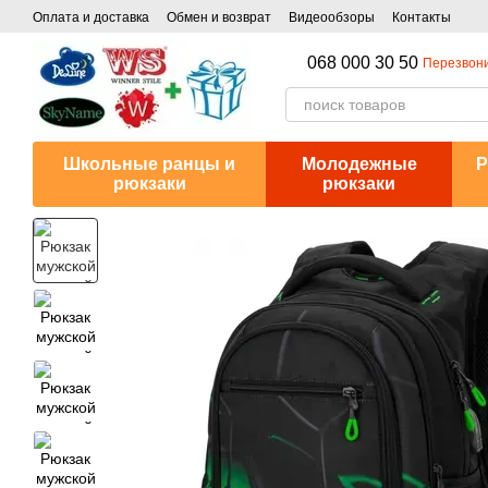
Перейти к основному контенту
Оплата и доставка
Обмен и возврат
Видеообзоры
Контакты
068 000 30 50
Перезвони
Школьные ранцы и
Молодежные
Р
рюкзаки
рюкзаки