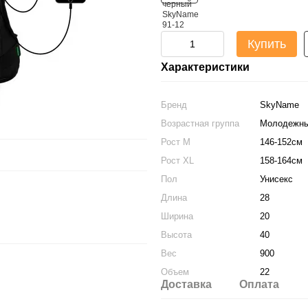
Купить
Характеристики
Бренд
SkyName
Возрастная группа
Молодежн
Рост M
146-152см
Рост XL
158-164см
Пол
Унисекс
Длина
28
Ширина
20
Высота
40
Вес
900
Объем
22
Доставка
Оплата