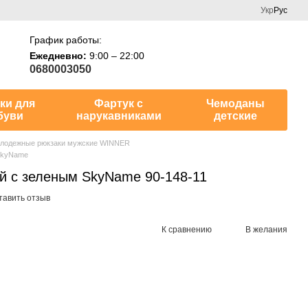
Укр
Рус
График работы:
Ежедневно:
9:00 – 22:00
0680003050
ки для
Фартук с
Чемоданы
буви
нарукавниками
детские
лодежные рюкзаки мужские WINNER
SkyName
й с зеленым SkyName 90-148-11
тавить отзыв
К сравнению
В желания