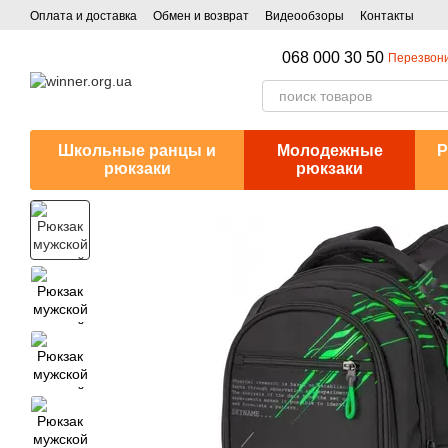
Перейти к основному контенту
Оплата и доставка
Обмен и возврат
Видеообзоры
Контакты
068 000 30 50
Перезвони
Школьные ранцы и
Молодежные
Р
рюкзаки
рюкзаки