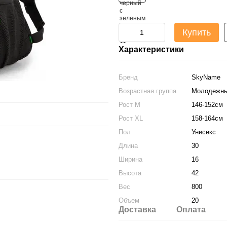
Купить
Характеристики
Бренд
SkyName
Возрастная группа
Молодежн
Рост M
146-152см
Рост XL
158-164см
Пол
Унисекс
Длина
30
Ширина
16
Высота
42
Вес
800
Объем
20
Доставка
Оплата