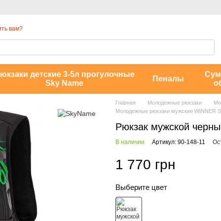
ть вам?
юкзаки детские 3-5л прогулочные
Сум
Пеналы
Sky Name
о
Главная
Молодежные рюкзаки
Мо
Молодежные рюкзаки мужские WINNER 
Рюкзак мужской черны
В наличии
Артикул: 90-148-11
Ос
1 770 грн
Выберите цвет