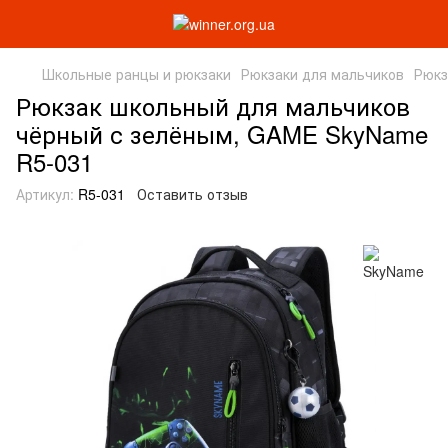
Школьные ранцы и рюкзаки
Рюкзаки для мальчиков
Рюкз
Рюкзак школьный для мальчиков
чёрный с зелёным, GAME SkyName
R5-031
Артикул:
R5-031
Оставить отзыв