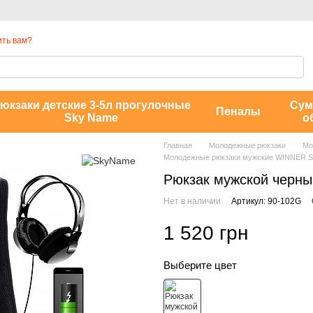
ть вам?
юкзаки детские 3-5л прогулочные
Сум
Пеналы
Sky Name
о
Главная
Молодежные рюкзаки
Мо
Молодежные рюкзаки мужские WINNER 
Рюкзак мужской черн
Нет в наличии
Артикул: 90-102G
1 520 грн
Выберите цвет