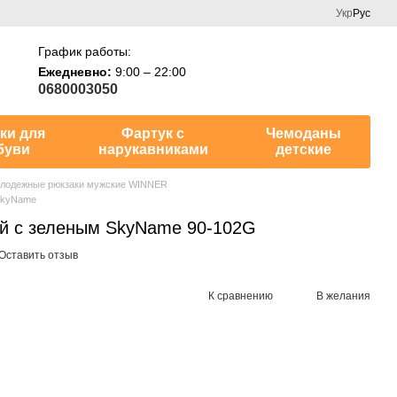
Укр
Рус
График работы:
Ежедневно:
9:00 – 22:00
0680003050
ки для
Фартук с
Чемоданы
буви
нарукавниками
детские
лодежные рюкзаки мужские WINNER
SkyName
ый с зеленым SkyName 90-102G
Оставить отзыв
К сравнению
В желания