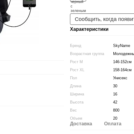
Сообщить, когда появи
Характеристики
Бренд
SkyName
Возрастная группа
Молодежн
Рост M
146-152см
Рост XL
158-164см
Пол
Унисекс
Длина
30
Ширина
16
Высота
42
Вес
800
Объем
20
Доставка
Оплата