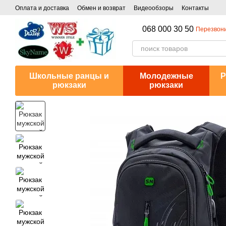
Перейти к основному контенту
Оплата и доставка
Обмен и возврат
Видеообзоры
Контакты
068 000 30 50
Перезвони
Школьные ранцы и
Молодежные
Р
рюкзаки
рюкзаки