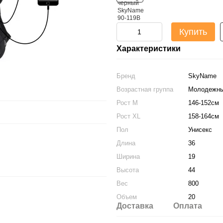
Купить
Характеристики
Бренд
SkyName
Возрастная группа
Молодежн
Рост M
146-152см
Рост XL
158-164см
Пол
Унисекс
Длина
36
Ширина
19
Высота
44
Вес
800
Объем
20
Доставка
Оплата