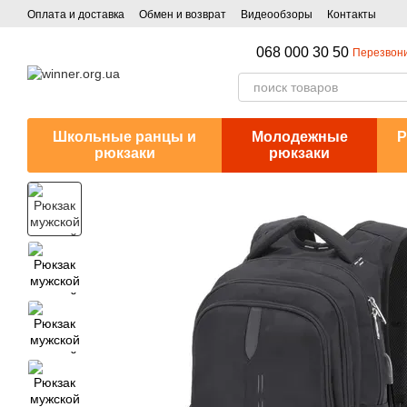
Перейти к основному контенту
Оплата и доставка
Обмен и возврат
Видеообзоры
Контакты
068 000 30 50
Перезвони
Школьные ранцы и
Молодежные
Р
рюкзаки
рюкзаки