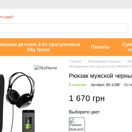
ть вам?
юкзаки детские 3-5л прогулочные
Сум
Пеналы
Sky Name
о
Главная
Молодежные рюкзаки
Мо
Молодежные рюкзаки мужские WINNER 
Рюкзак мужской черн
В наличии
Артикул: 90-119B
Оста
1 670 грн
Выберите цвет