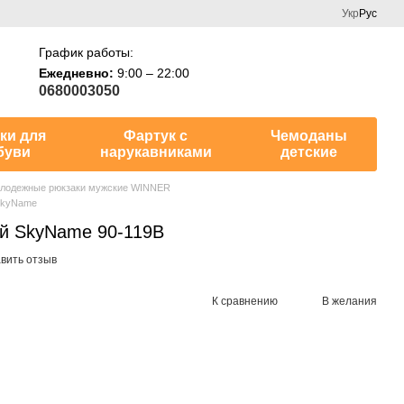
Укр
Рус
График работы:
Ежедневно:
9:00 – 22:00
0680003050
ки для
Фартук с
Чемоданы
буви
нарукавниками
детские
лодежные рюкзаки мужские WINNER
SkyName
ый SkyName 90-119B
вить отзыв
К сравнению
В желания