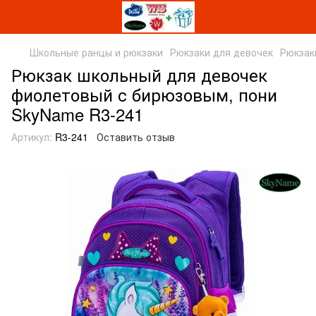
Школьные ранцы и рюкзаки
Рюкзаки для девочек
Рюкзак
Рюкзак школьный для девочек
фиолетовый с бирюзовым, пони
SkyName R3-241
Артикул:
R3-241
Оставить отзыв