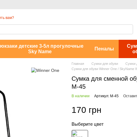
ть вам?
юкзаки детские 3-5л прогулочные
Сум
Пеналы
Sky Name
о
Главная
Сумки для обуви
Сумки 
Сумки для обуви Winner One / SkyName 
Сумка для сменной об
M-45
В наличии
Артикул: M-45
Оставит
170 грн
Выберите цвет