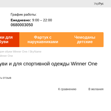
Укр
Рус
График работы:
Ежедневно:
9:00 – 22:00
0680003050
ки для
Фартук с
Чемоданы
буви
нарукавниками
детские
для обуви Winner One / SkyName
Winner One
уви и для спортивной одежды Winner One
ь отзыв
К сравнению
В желания