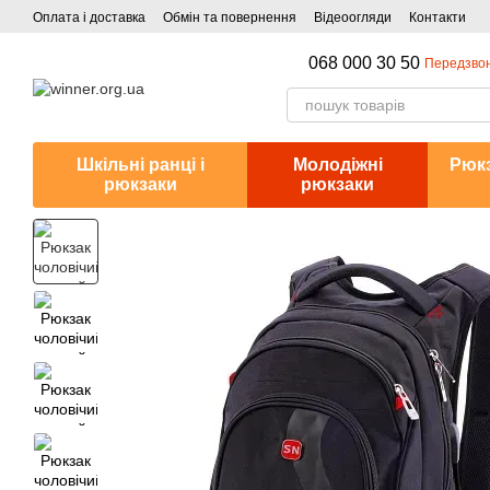
Перейти до основного контенту
Оплата і доставка
Обмін та повернення
Відеоогляди
Контакти
068 000 30 50
Передзво
Шкільні ранці і
Молодіжні
Рюкз
рюкзаки
рюкзаки