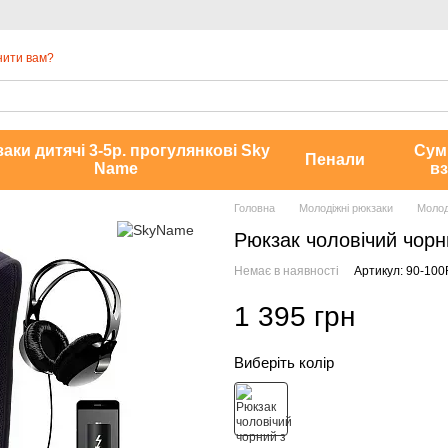
нити вам?
аки дитячі 3-5р. прогулянкові Sky
Сум
Пенали
Name
вз
Головна
Молодіжні рюкзаки
Молод
Рюкзак чоловічий чор
Немає в наявності
Артикул: 90-100
1 395 грн
Виберіть колір