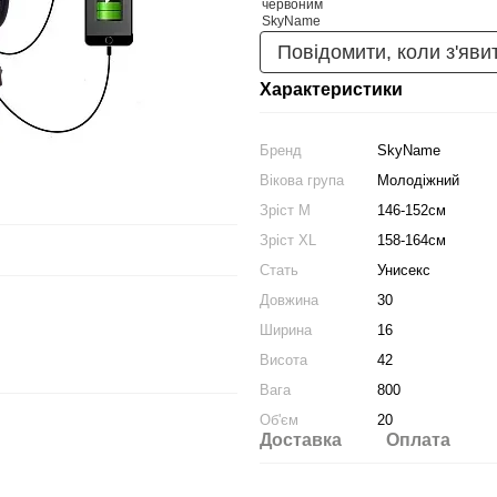
Повідомити, коли з'яви
Характеристики
Бренд
SkyName
Вікова група
Молодіжний
Зріст M
146-152см
Зріст XL
158-164см
Стать
Унисекс
Довжина
30
Ширина
16
Висота
42
Вага
800
Об'єм
20
Доставка
Оплата