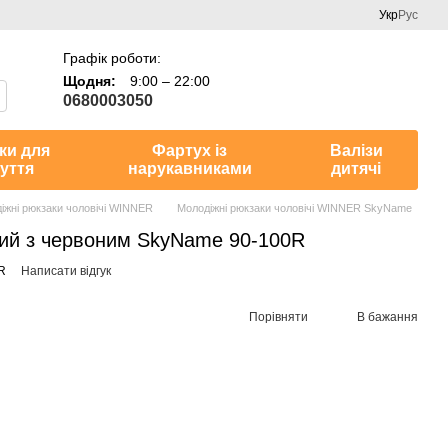
Укр
Рус
Графік роботи:
Щодня:
9:00 – 22:00
0680003050
ки для
Фартух із
Валізи
уття
нарукавниками
дитячі
іжні рюкзаки чоловічі WINNER
Молодіжні рюкзаки чоловічі WINNER SkyName
ний з червоним SkyName 90-100R
R
Написати відгук
Порівняти
В бажання